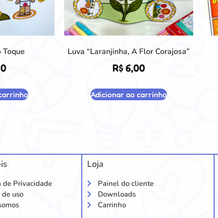
o Toque
Luva “Laranjinha, A Flor Corajosa”
50
R$
6,00
carrinho
Adicionar ao carrinho
is
Loja
a de Privacidade
Painel do cliente
 de uso
Downloads
somos
Carrinho