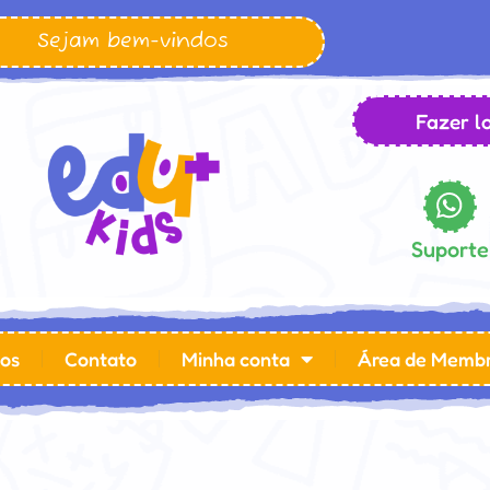
Sejam bem-vindos
Fazer lo
Suporte
os
Contato
Minha conta
Área de Memb