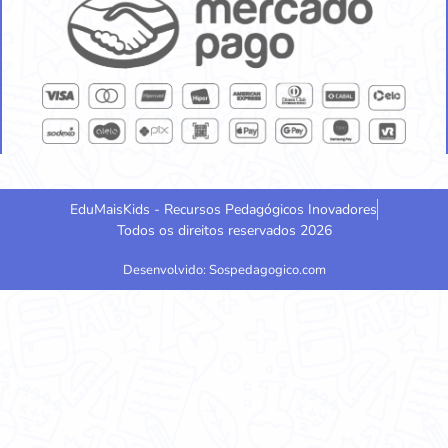
EduMaisKids - Recursos Pedagógicos Inovadores
Todos os direitos reservados 2026
Desenvolvido: Sospedagogico.com