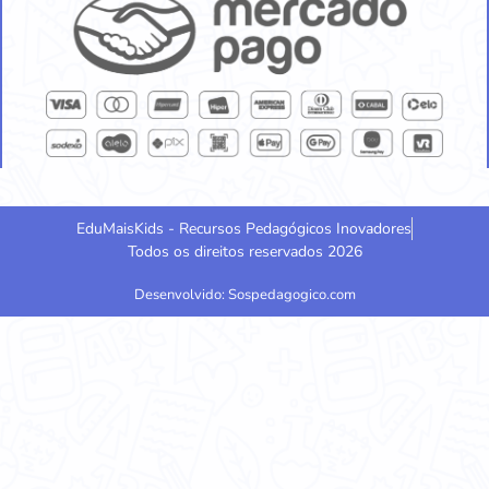
EduMaisKids - Recursos Pedagógicos Inovadores
Todos os direitos reservados 2026
Desenvolvido: Sospedagogico.com