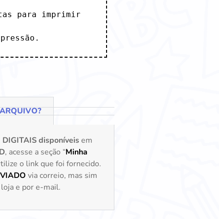
as para imprimir

mpressão.
 ARQUIVO?
s
DIGITAIS disponíveis
em
D
, acesse a seção “
Minha
lize o link que foi fornecido.
NVIADO
via correio, mas sim
loja e por e-mail.