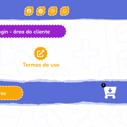
gin - área do cliente
Termos de uso
0
ros