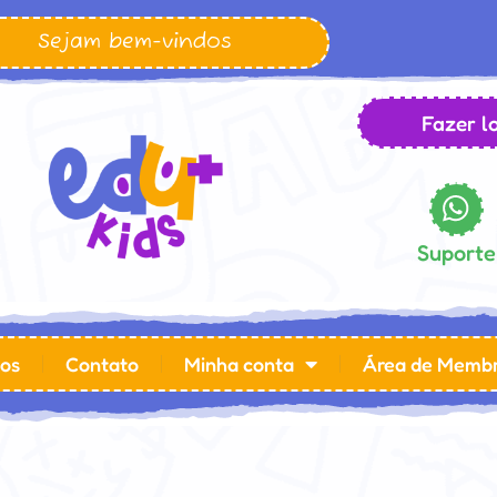
Sejam bem-vindos
Fazer lo
Suporte
os
Contato
Minha conta
Área de Memb