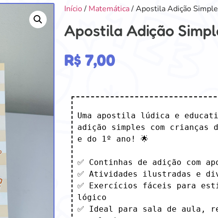
Início
/
Matemática
/ Apostila Adição Simpl
Apostila Adição Simpl
R$
7,00
Uma apostila lúdica e educati
adição simples com crianças d
e do 1º ano! 🌟

✅ Continhas de adição com apo
✅ Atividades ilustradas e div
✅ Exercícios fáceis para esti
lógico

✅ Ideal para sala de aula, re