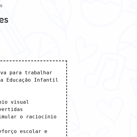
es
es
va para trabalhar 
a Educação Infantil 
io visual

ertidas

mular o raciocínio 
forço escolar e 