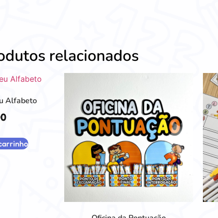
odutos relacionados
u Alfabeto
00
carrinho