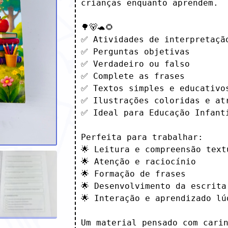
crianças enquanto aprendem.

🌳🐻🐢🌻

✅ Atividades de interpretação
✅ Perguntas objetivas

✅ Verdadeiro ou falso

✅ Complete as frases

✅ Textos simples e educativos
✅ Ilustrações coloridas e atr
✅ Ideal para Educação Infanti
Perfeita para trabalhar: 

🌟 Leitura e compreensão textu
🌟 Atenção e raciocínio

🌟 Formação de frases

🌟 Desenvolvimento da escrita

🌟 Interação e aprendizado lúd
Um material pensado com carin