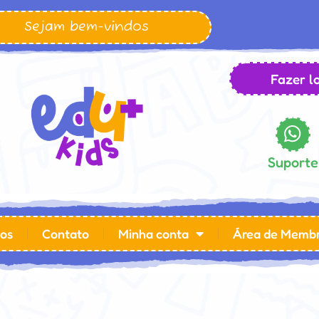
Sejam bem-vindos
Fazer lo
Suporte
os
Contato
Minha conta
Área de Memb