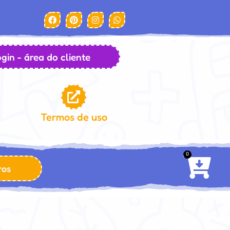
gin - área do cliente
Termos de uso
0
ros