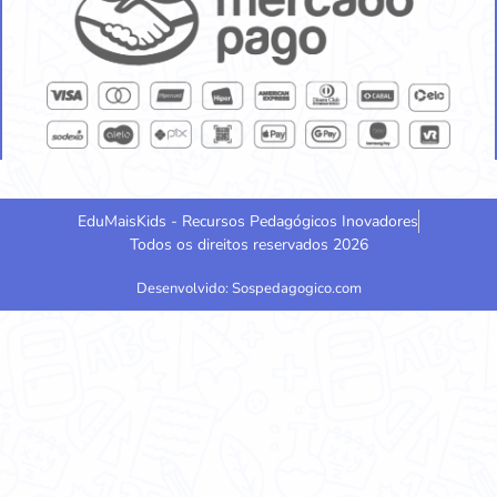
EduMaisKids - Recursos Pedagógicos Inovadores
Todos os direitos reservados 2026
Desenvolvido: Sospedagogico.com