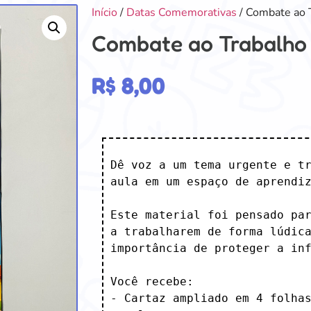
Início
/
Datas Comemorativas
/ Combate ao T
Combate ao Trabalho I
R$
8,00
Dê voz a um tema urgente e tr
aula em um espaço de aprendiz
Este material foi pensado par
a trabalharem de forma lúdica
importância de proteger a inf
Você recebe:

- Cartaz ampliado em 4 folhas