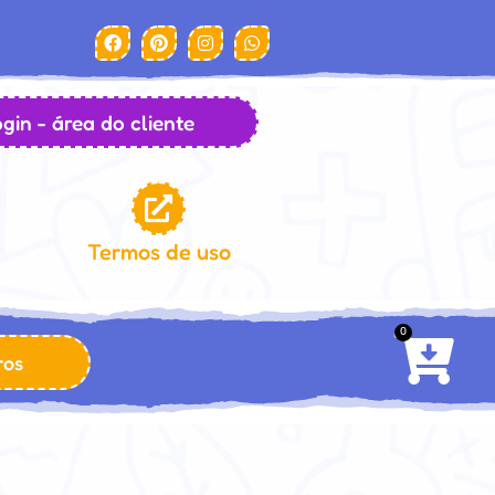
gin - área do cliente
Termos de uso
0
ros