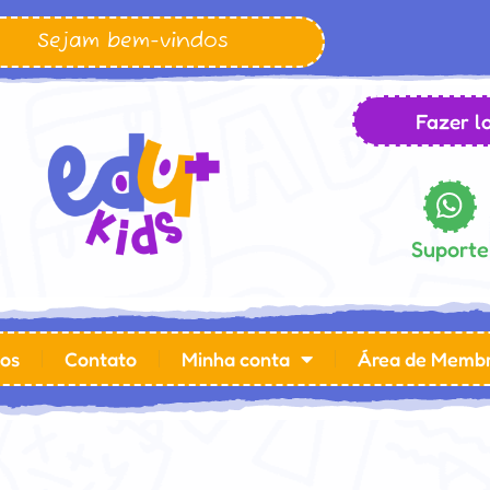
Sejam bem-vindos
Fazer lo
Suporte
os
Contato
Minha conta
Área de Memb