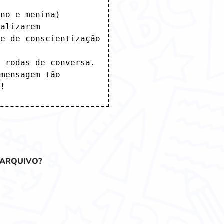
no e menina)

alizarem

e de conscientização

 rodas de conversa.

mensagem tão 
s!
 ARQUIVO?