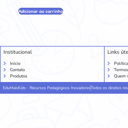
Adicionar ao carrinho
Institucional
Links úte
Início
Polític
Contato
Termos
Produtos
Quem 
EduMaisKids - Recursos Pedagógicos Inovadores
Todos os direitos r