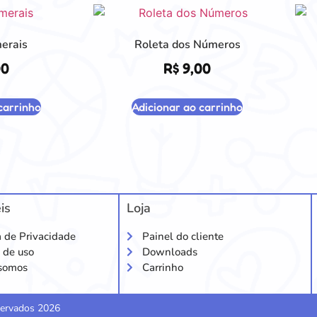
erais
Roleta dos Números
00
R$
9,00
carrinho
Adicionar ao carrinho
is
Loja
a de Privacidade
Painel do cliente
 de uso
Downloads
somos
Carrinho
eservados 2026