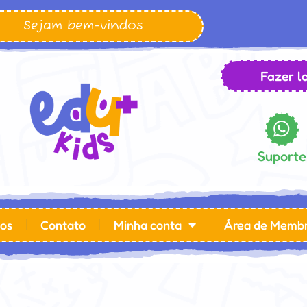
Sejam bem-vindos
Fazer lo
Suporte
os
Contato
Minha conta
Área de Memb