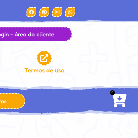
gin - área do cliente
Termos de uso
0
ros