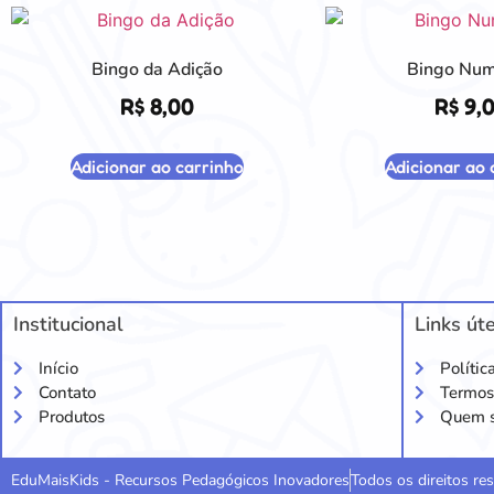
Bingo da Adição
Bingo Num
R$
8,00
R$
9,
Adicionar ao carrinho
Adicionar ao 
Institucional
Links úte
Início
Polític
Contato
Termos
Produtos
Quem 
EduMaisKids - Recursos Pedagógicos Inovadores
Todos os direitos r