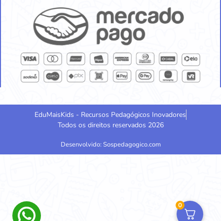
EduMaisKids - Recursos Pedagógicos Inovadores
Todos os direitos reservados 2026
Desenvolvido: Sospedagogico.com
0