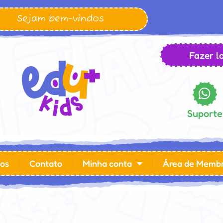
Sejam bem-vindos
Fazer lo
Suporte
os
Contato
Minha conta
Área de Memb