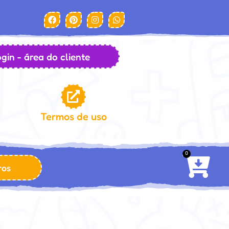
gin - área do cliente
Termos de uso
0
ros