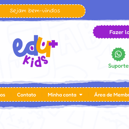
Sejam bem-vindos
Fazer lo
Suporte
os
Contato
Minha conta
Área de Memb