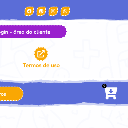
gin - área do cliente
Termos de uso
0
ros