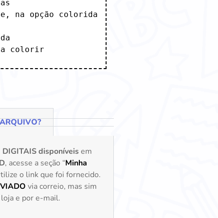
as 

e, na opção colorida 
da 

ra colorir
 ARQUIVO?
s
DIGITAIS disponíveis
em
D
, acesse a seção “
Minha
lize o link que foi fornecido.
NVIADO
via correio, mas sim
loja e por e-mail.