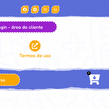
gin - área do cliente
Termos de uso
0
ros