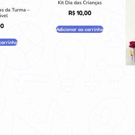
Kit Dia das Crianças
as da Turma –
R$
10,00
ável
00
Adicionar ao carrinho
carrinho