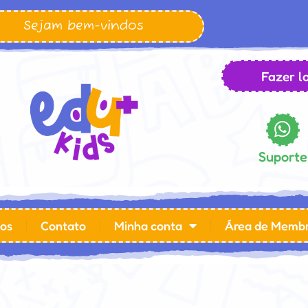
Sejam bem-vindos
Fazer lo
Suporte
os
Contato
Minha conta
Área de Memb