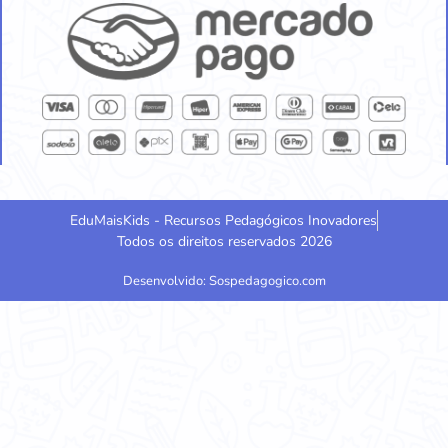
EduMaisKids - Recursos Pedagógicos Inovadores
Todos os direitos reservados 2026
Desenvolvido: Sospedagogico.com