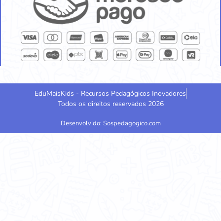
EduMaisKids - Recursos Pedagógicos Inovadores
Todos os direitos reservados 2026
Desenvolvido: Sospedagogico.com