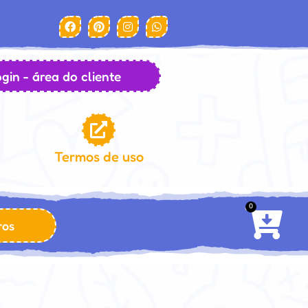
gin - área do cliente
Termos de uso
0
ros