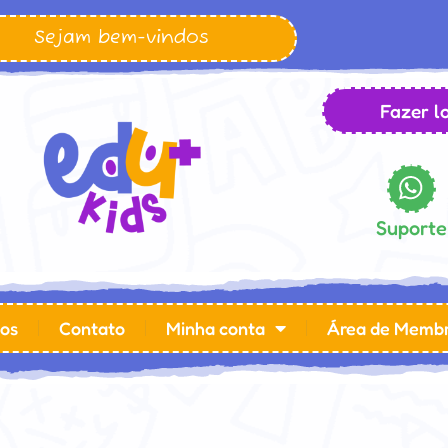
Sejam bem-vindos
Fazer lo
Suporte
os
Contato
Minha conta
Área de Memb