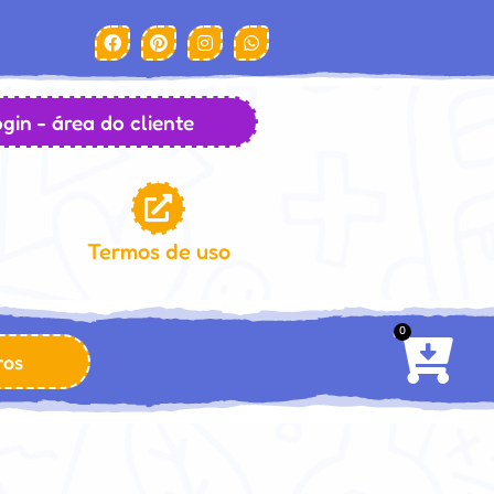
gin - área do cliente
Termos de uso
0
ros