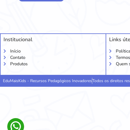
Institucional
Links úte
Início
Polític
Contato
Termos
Produtos
Quem 
EduMaisKids - Recursos Pedagógicos Inovadores
Todos os direitos r