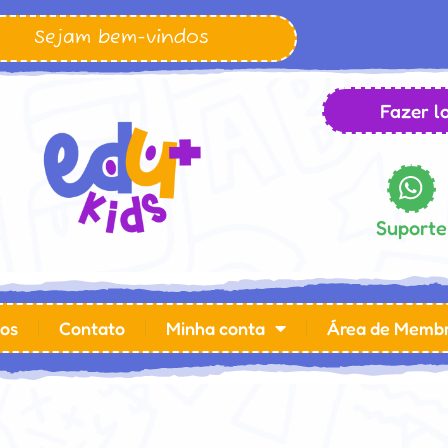
Sejam bem-vindos
Fazer lo
Suporte
os
Contato
Minha conta
Área de Memb