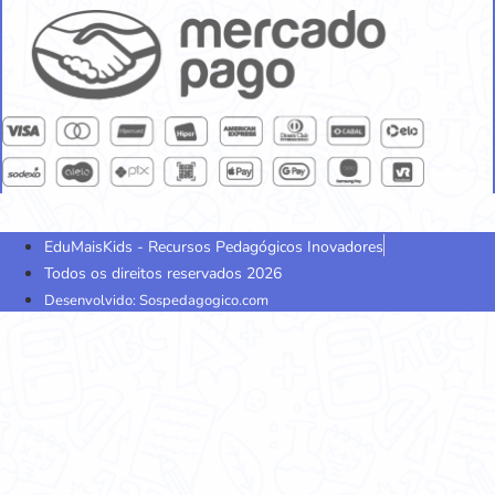
EduMaisKids - Recursos Pedagógicos Inovadores
Todos os direitos reservados 2026
Desenvolvido: Sospedagogico.com