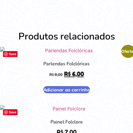
Produtos relacionados
Ofert
Save
Parlendas Folclóricas
O
O
R$
6,00
R$
8,00
preço
preço
Adicionar ao carrinho
original
atual
era:
é:
R$ 8,00.
R$ 6,00.
Save
Painel Folclore
R$
7,00