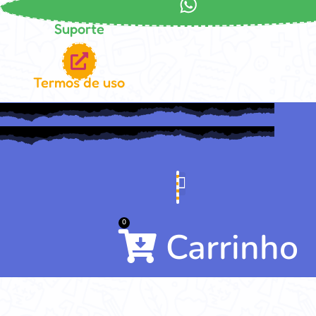
Suporte
Termos de uso
Minha conta
Área de Membros
0
Carrinho