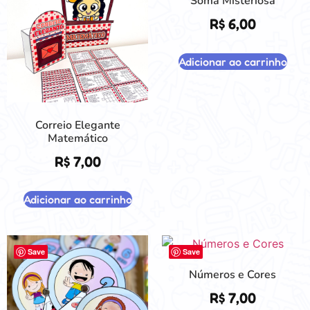
Soma Misteriosa
R$
6,00
Adicionar ao carrinho
Correio Elegante
Matemático
R$
7,00
Adicionar ao carrinho
Save
Save
Números e Cores
R$
7,00