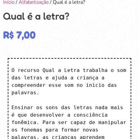
Início
/
Alfabetização
/ Qual é a letra?
Qual é a letra?
R$
7,00
O recurso Qual a Letra trabalha o som 
das letras e ajuda a criança a 
compreender esse som no início das 
palavras.

Ensinar os sons das letras nada mais 
é que desenvolver a consciência 
fonêmica. Para ser capaz de manipular 
os fonemas para formar novas 
palavras, as crianças aprendem 