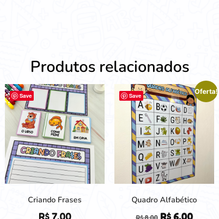
Produtos relacionados
Oferta!
Save
Save
Criando Frases
Quadro Alfabético
R$
7,00
R$
6,00
R$
8,00