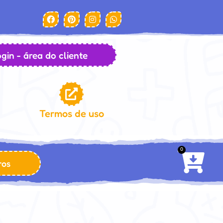
gin - área do cliente
Termos de uso
0
ros