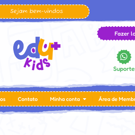
Sejam bem-vindos
Fazer lo
Suporte
os
Contato
Minha conta
Área de Memb