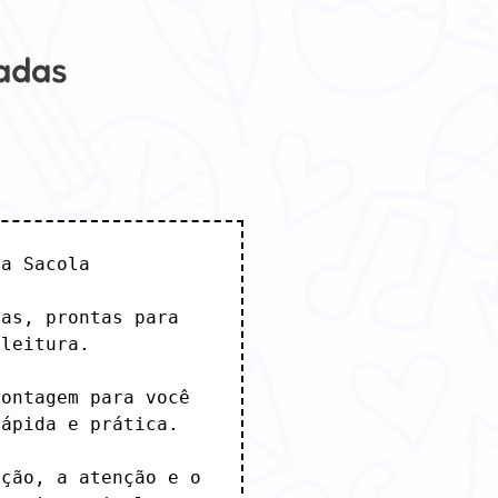
madas
a Sacola

as, prontas para 
leitura.

ontagem para você 
ápida e prática.

ção, a atenção e o 