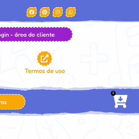
gin - área do cliente
Termos de uso
0
ros