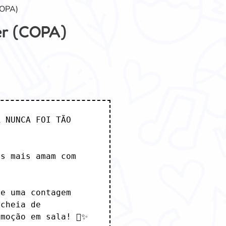
COPA)
er (COPA)
 NUNCA FOI TÃO 
s mais amam com 
e uma contagem 
cheia de 
moção em sala! 􀒤✨
