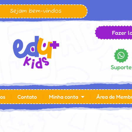
Sejam bem-vindos
Fazer lo
Suporte
os
Contato
Minha conta
Área de Memb