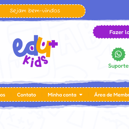
Sejam bem-vindos
Fazer lo
Suporte
os
Contato
Minha conta
Área de Memb