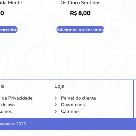
ida Mente
Os Cinco Sentidos
00
R$
8,00
carrinho
Adicionar ao carrinho
is
Loja
a de Privacidade
Painel do cliente
 de uso
Downloads
somos
Carrinho
eservados 2026