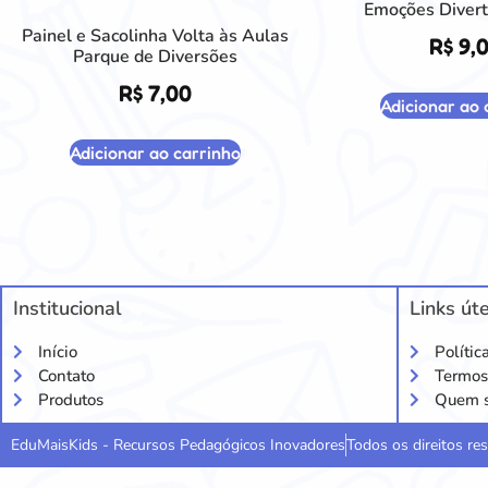
Emoções Divert
Painel e Sacolinha Volta às Aulas
R$
9,
Parque de Diversões
R$
7,00
Adicionar ao 
Adicionar ao carrinho
Institucional
Links úte
Início
Polític
Contato
Termos
Produtos
Quem 
EduMaisKids - Recursos Pedagógicos Inovadores
Todos os direitos r