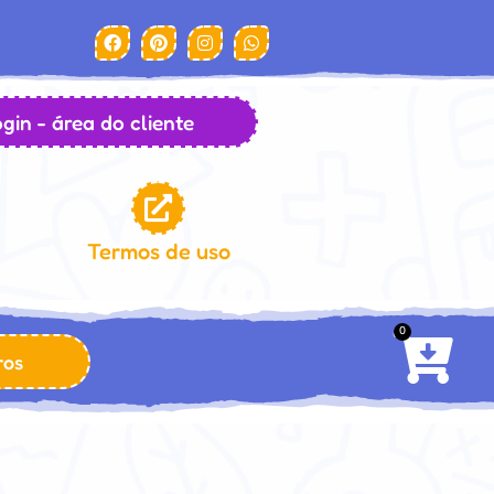
gin - área do cliente
Termos de uso
0
ros