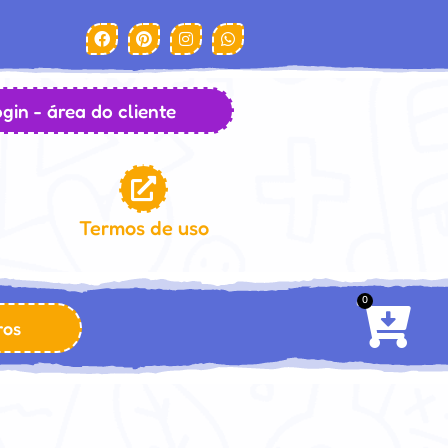
gin - área do cliente
Termos de uso
0
ros