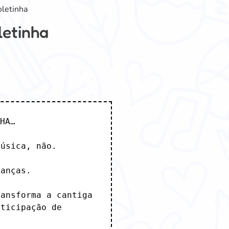
oletinha
letinha
HA…

úsica, não.

anças.

ansforma a cantiga 
ticipação de 