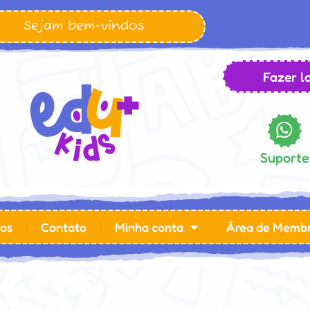
Sejam bem-vindos
Fazer lo
Suporte
os
Contato
Minha conta
Área de Memb